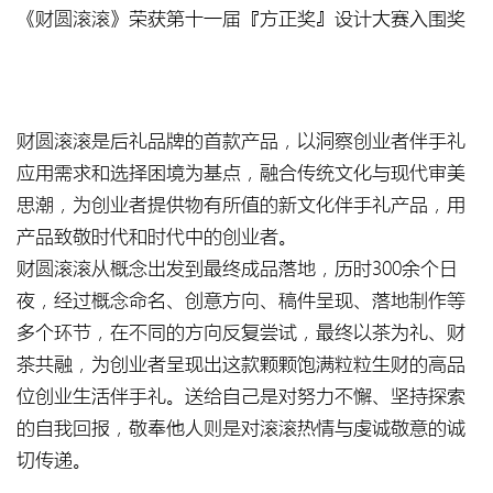
《财圆滚滚》荣获第十一届『方正奖』设计大赛入围奖
财圆滚滚是后礼品牌的首款产品，以洞察创业者伴手礼
应用需求和选择困境为基点，融合传统文化与现代审美
思潮，为创业者提供物有所值的新文化伴手礼产品，用
产品致敬时代和时代中的创业者。
财圆滚滚从概念出发到最终成品落地，历时300余个日
夜，经过概念命名、创意方向、稿件呈现、落地制作等
多个环节，在不同的方向反复尝试，最终以茶为礼、财
茶共融，为创业者呈现出这款颗颗饱满粒粒生财的高品
位创业生活伴手礼。送给自己是对努力不懈、坚持探索
的自我回报，敬奉他人则是对滚滚热情与虔诚敬意的诚
切传递。